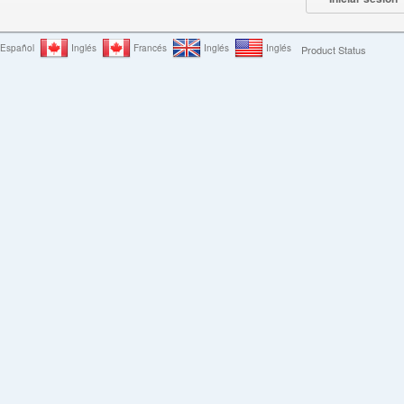
Español
Inglés
Francés
Inglés
Inglés
Product Status