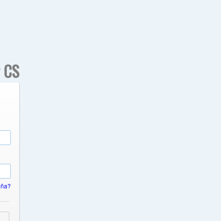
r CS
eña?